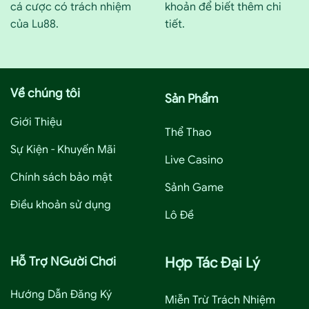
cá cược có trách nhiệm
khoản để biết thêm chi
của Lu88.
tiết.
Về chúng tôi
Sản Phẩm
Giới Thiệu
Thể Thao
Sự Kiện - Khuyến Mãi
Live Casino
Chính sách bảo mật
Sảnh Game
Điều khoản sử dụng
Lô Đề
Hỗ Trợ NGười Chơi
Hợp Tác Đại Lý
Hướng Dẫn Đăng Ký
Miễn Trừ Trách Nhiệm