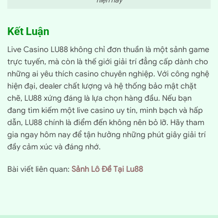
hiện nay
Kết Luận
Live Casino LU88 không chỉ đơn thuần là một sảnh game
trực tuyến, mà còn là thế giới giải trí đẳng cấp dành cho
những ai yêu thích casino chuyên nghiệp. Với công nghệ
hiện đại, dealer chất lượng và hệ thống bảo mật chặt
chẽ, LU88 xứng đáng là lựa chọn hàng đầu. Nếu bạn
đang tìm kiếm một live casino uy tín, minh bạch và hấp
dẫn, LU88 chính là điểm đến không nên bỏ lỡ. Hãy tham
gia ngay hôm nay để tận hưởng những phút giây giải trí
đầy cảm xúc và đáng nhớ.
Bài viết liên quan:
Sảnh Lô Đề Tại Lu88