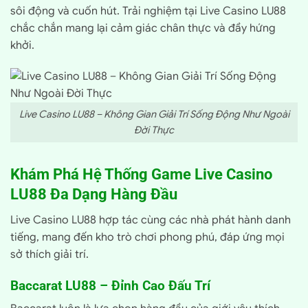
sôi động và cuốn hút. Trải nghiệm tại Live Casino LU88
chắc chắn mang lại cảm giác chân thực và đầy hứng
khởi.
Live Casino LU88 – Không Gian Giải Trí Sống Động Như Ngoài
Đời Thực
Khám Phá Hệ Thống Game Live Casino
LU88 Đa Dạng Hàng Đầu
Live Casino LU88 hợp tác cùng các nhà phát hành danh
tiếng, mang đến kho trò chơi phong phú, đáp ứng mọi
sở thích giải trí.
Baccarat LU88 – Đỉnh Cao Đấu Trí