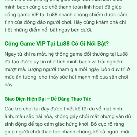
minh bạch cùng cơ chế thanh toán linh hoạt đã giúp
cổng game VIP tại Lu88 nhanh chóng chiếm được cảm
tình của đông đảo người chơi. Hãy cùng khám phá chi
tiết những điểm nổi bật ngay bên dưới.
Cổng Game VIP Tại Lu88 Có Gì Nổi Bật?
Ngay từ khi ra mắt, hệ thống game đổi thưởng tại Lu88
đã tạo được uy tín nhờ tính minh bạch và trải nghiệm
mượt mà. Lượng người tham gia mỗi ngày luôn duy trì ở
mức ấn tượng, cho thấy sức hút mạnh mẽ của sân chơi
này.
Giao Diện Hiện Đại – Dễ Dàng Thao Tác
Các trò chơi tại đây được thiết kế tối ưu về mặt hình
ảnh, màu sắc hài hòa, không gây chói mắt nhưng vẫn đủ
sinh động để tạo cảm giác hứng khởi. Bố cục rõ ràng
giúp người chơi thao tác nhanh chóng, kể cả người mới