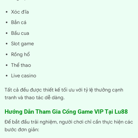
Xóc đĩa
Bắn cá
Bầu cua
Slot game
Rồng hổ
Thể thao
Live casino
Tất cả đều được thiết kế tối ưu với tỷ lệ thưởng cạnh
tranh và thao tác dễ dàng.
Hướng Dẫn Tham Gia Cổng Game VIP Tại Lu88
Để bắt đầu trải nghiệm, người chơi chỉ cần thực hiện các
bước đơn giản: