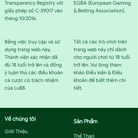
Transparency Registry với
EGBA (European Gaming
giấy phép số C-39017 vào
& Betting Association).
tháng 10/2016.
Bằng việc truy cập và sử
Tất cả các trò chơi trên
dụng trang web này,
trang web này chỉ dành
Thành viên xác nhận đã
cho người chơi từ 18 tuổi
đủ 18 tuổi trở lên và đồng
trở lên. Vui lòng tham
ý tuân thủ các điều khoản
khảo Điều kiện & Điều
cá cược có trách nhiệm
khoản để biết thêm chi
của Lu88.
tiết.
Về chúng tôi
Sản Phẩm
Giới Thiệu
Thể Thao