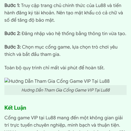
Bước 1:
Truy cập trang chủ chính thức của Lu88 và tiến
hành đăng ký tài khoản. Nên tạo mật khẩu có cả chữ và
số để tăng độ bảo mật.
Bước 2:
Đăng nhập vào hệ thống bằng thông tin vừa tạo.
Bước 3:
Chọn mục cổng game, lựa chọn trò chơi yêu
thích và bắt đầu tham gia.
Toàn bộ quy trình chỉ mất vài phút để hoàn tất.
Hướng Dẫn Tham Gia Cổng Game VIP Tại Lu88
Kết Luận
Cổng game VIP tại Lu88 mang đến một không gian giải
trí trực tuyến chuyên nghiệp, minh bạch và thuận tiện.