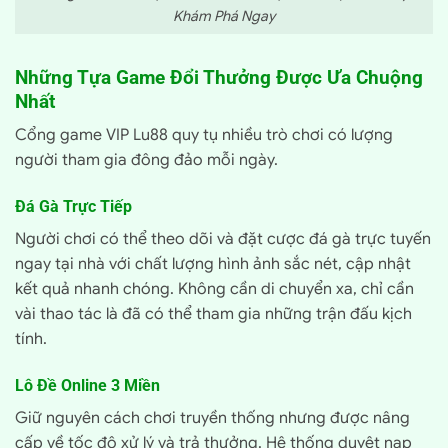
Khám Phá Ngay
Những Tựa Game Đổi Thưởng Được Ưa Chuộng
Nhất
Cổng game VIP Lu88 quy tụ nhiều trò chơi có lượng
người tham gia đông đảo mỗi ngày.
Đá Gà Trực Tiếp
Người chơi có thể theo dõi và đặt cược đá gà trực tuyến
ngay tại nhà với chất lượng hình ảnh sắc nét, cập nhật
kết quả nhanh chóng. Không cần di chuyển xa, chỉ cần
vài thao tác là đã có thể tham gia những trận đấu kịch
tính.
Lô Đề Online 3 Miền
Giữ nguyên cách chơi truyền thống nhưng được nâng
cấp về tốc độ xử lý và trả thưởng. Hệ thống duyệt nạp