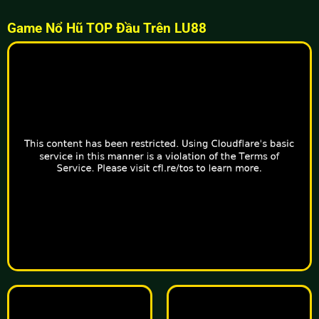
Game Nổ Hũ TOP Đầu Trên LU88