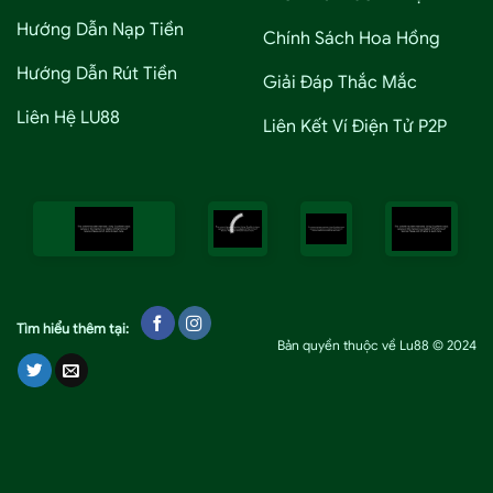
Hướng Dẫn Nạp Tiền
Chính Sách Hoa Hồng
Nhà cái còn bỏ tiền tài trợ cho các giải đua xe lớn
trên thế giới để quảng bá tên tuổi và thương hiệu
Hướng Dẫn Rút Tiền
Giải Đáp Thắc Mắc
của mình ra thị trường. Chúng ta có thể kể đến
Liên Hệ LU88
những giải đấu mà nhà cái đã tài trợ như: giải GT
Liên Kết Ví Điện Tử P2P
Asia Championship, Giải đua xe GT Asia
Championship, One Championship…
Tìm hiểu thêm tại:
Bản quyền thuộc về Lu88 © 2024
Các Biện Pháp Bảo Vệ Dữ Liệu Người Dùng