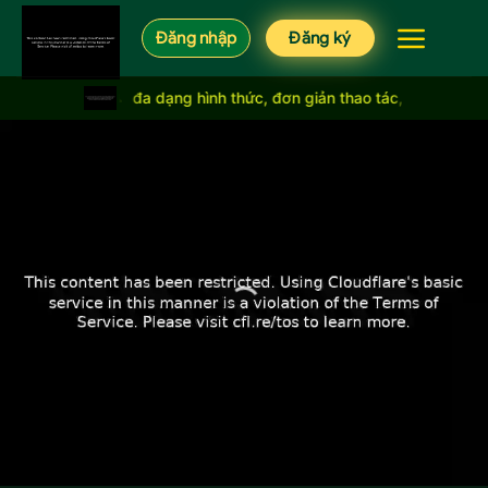
Bỏ
qua
Đăng nhập
Đăng ký
nội
dung
🔔
nhất.
đa dạng hình thức, đơn giản thao tác, xử lý nhanh ch