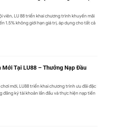
i viên, LU 88 triển khai chương trình khuyến mãi
n 1.5% không giới hạn giá trị, áp dụng cho tất cả
n Mới Tại LU88 – Thưởng Nạp Đầu
chơi mới, LU88 triển khai chương trình ưu đãi đặc
 đăng ký tài khoản lần đầu và thực hiện nạp tiền