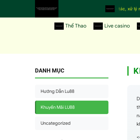
Bỏ
🔔
nhanh nhất.
đa dạng hình thức, đơn giản thao tác, xử lý nha
qua
nội
Thể Thao
Live casino
dung
K
DANH MỤC
Hướng Dẫn Lu88
D
t
Khuyến Mãi LU88
n
Uncategorized
k
<