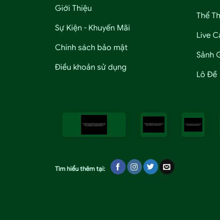
Giới Thiệu
Thể T
Sự Kiện - Khuyến Mãi
Live C
Chính sách bảo mật
Sảnh 
Điều khoản sử dụng
Lô Đề
Tìm hiểu thêm tại: