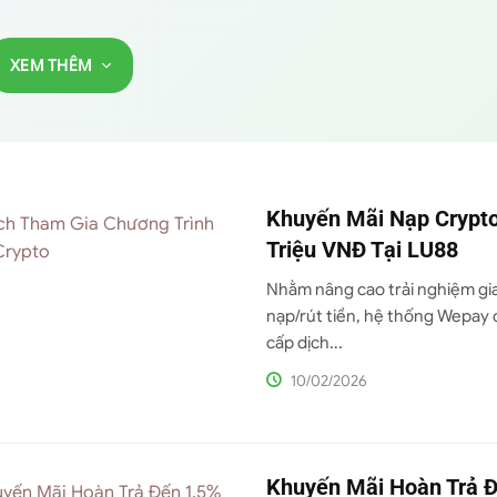
XEM THÊM
Khuyến Mãi Nạp Crypt
Triệu VNĐ Tại LU88
Nhằm nâng cao trải nghiệm giao
nạp/rút tiền, hệ thống Wepay 
cấp dịch...
10/02/2026
Khuyến Mãi Hoàn Trả Đ