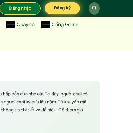
⭐
Đăng ký
Đăng nhập
h nhất.
đa dạng hình thức, đơn giản thao tác, xử lý nhanh c
Quay số
Cổng Game
êu hấp dẫn của nhà cái. Tại đây, người chơi có
ẫn người chơi kỳ cựu lâu năm. Từ khuyến mãi
hông tin chi tiết và dễ hiểu. Để tham gia